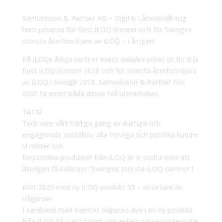
Samuelsson & Partner AB – Digital Låssmed® tog
hem priserna för flest iLOQ licenser och för Sveriges
största återförsäljare av iLOQ – i år igen!
På iLOQs årliga partner event delades priser ut för b.la
flest iLOQ licenser 2018 och för största återförsäljare
av iLOQ i Sverige 2018. Samuelsson & Partner fick
stolt ta emot båda dessa två utmärkelser.
TACK!
Tack vare vårt härliga gäng av duktiga och
engagerade anställda, alla trevliga och positiva kunder
vi möter och
fantastiska produkter från iLOQ är vi stolta över att
återigen få kalla oss:“Sveriges största iLOQ-partner”!
Mot 2020 med ny iLOQ produkt S5 – smartare än
någonsin
I samband med eventet släpptes även en ny produkt
från ILOQ S5 – ett smart och enkelt passersystem där