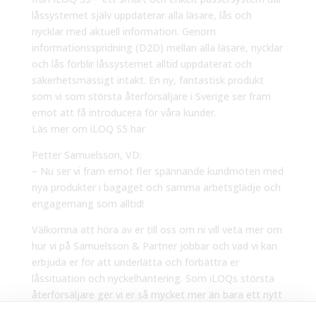
låssystemet själv uppdaterar alla läsare, lås och
nycklar med aktuell information. Genom
informationsspridning (D2D) mellan alla läsare, nycklar
och lås förblir låssystemet alltid uppdaterat och
säkerhetsmässigt intakt. En ny, fantastisk produkt
som vi som största återförsäljare i Sverige ser fram
emot att få introducera för våra kunder.
Läs mer om iLOQ S5 här
Petter Samuelsson, VD:
– Nu ser vi fram emot fler spännande kundmöten med
nya produkter i bagaget och samma arbetsglädje och
engagemang som alltid!
Välkomna att höra av er till oss om ni vill veta mer om
hur vi på Samuelsson & Partner jobbar och vad vi kan
erbjuda er för att underlätta och förbättra er
låssituation och nyckelhantering. Som iLOQs största
återförsäljare ger vi er så mycket mer än bara ett nytt
digitalt låssystem.