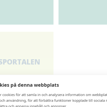
SPORTALEN
serad tjänst
kies på denna webbplats
ar koll på så
r cookies för att samla in och analysera information om webbpla
som låssystem
ch användning, för att förbättra funktioner kopplade till sociala
bättra och anpassa innehåll och annonser.