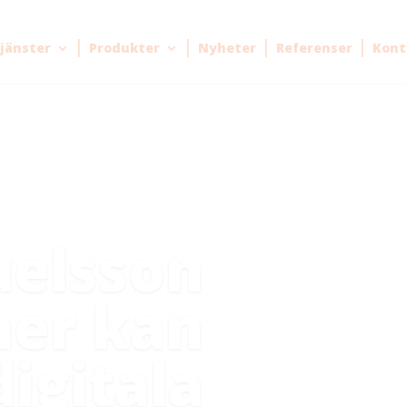
jänster
Produkter
Nyheter
Referenser
Kont
uelsson
ner kan
digitala