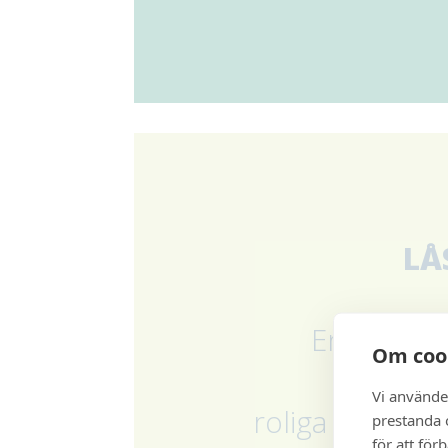
LÅ
En molnba
Om coo
där du h
Vi använde
roliga saker 
prestanda o
för att för