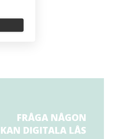
FRÅGA NÅGON
KAN DIGITALA LÅS