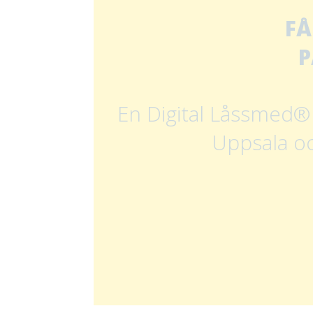
FÅ
P
En Digital Låssmed® 
Uppsala o