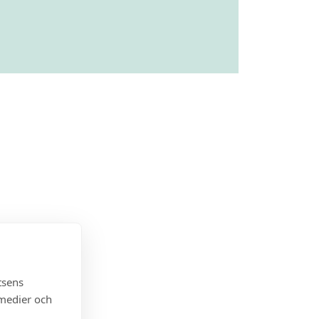
tsens
 medier och