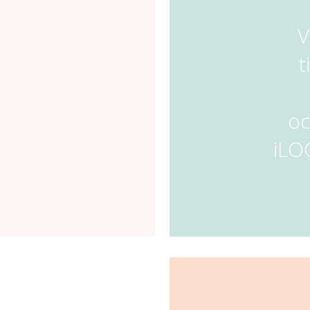
V
t
oc
iLO