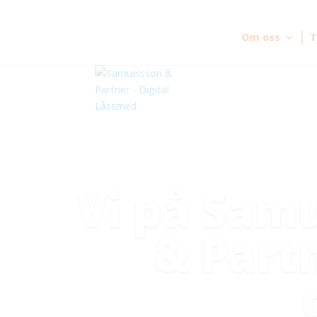
Om oss
T
Vi på Sam
& Part